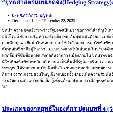
“ยุทธศาสตร์แบบเฮดจิ้ง(Hedging Strategy
by
ผศ.ดร.วิกรม บุญนุ่น
December 21, 2025
December 22, 2025
บทนำ ความขัดแย้งระหว่างรัฐยังคงเป็นปรากฏการณ์สำคัญในควา
อธิปไตยที่ทับซ้อนกัน ความขัดแย้งไทย–กัมพูชาเป็นตัวอย่างที่
(อาเซียน) และยึดมั่นในหลักการไม่ใช้กำลังและการแก้ไขข้อพิพ
สัมพันธ์ทวิภาคีอยู่ในภาวะเปราะบางและไม่แน่นอน ในบริบทดังก
แวดล้อมที่ซับซ้อน ทั้งแรงกดดันจากการเมืองภายใน บทบาทขอ
มิใช่เพียงข้อพิพาททวิภาคี หากแต่เป็นพื้นที่ที่รัฐต้องบริหารค
Strategy) ได้รับความสนใจเพิ่มขึ้นในฐานะกรอบอธิบายพฤติกรรมข
ก็ตาม วรรณกรรมส่วนใหญ่เกี่ยวกับเฮดจิ้งมักมุ่งเน้นความสัมพ
ประวัติความตึงเครียดยืดเยื้อ ผู้เขียนตั้งข้อสังเกตว่า เมื่อยุ
ไม่…
ประเภทของกลยุทธ์ในองค์กร ปฐมบทที่ 4 (ว่าด