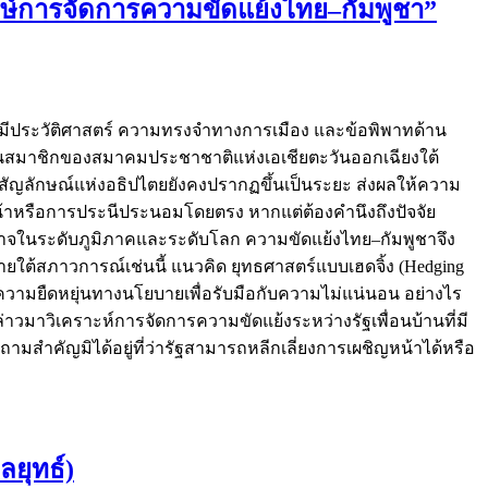
ากษ์การจัดการความขัดแย้งไทย–กัมพูชา”
มีประวัติศาสตร์ ความทรงจำทางการเมือง และข้อพิพาทด้าน
ะเป็นสมาชิกของสมาคมประชาชาติแห่งเอเชียตะวันออกเฉียงใต้
สัญลักษณ์แห่งอธิปไตยยังคงปรากฏขึ้นเป็นระยะ ส่งผลให้ความ
หน้าหรือการประนีประนอมโดยตรง หากแต่ต้องคำนึงถึงปัจจัย
จในระดับภูมิภาคและระดับโลก ความขัดแย้งไทย–กัมพูชาจึง
ภายใต้สภาวการณ์เช่นนี้ แนวคิด ยุทธศาสตร์แบบเฮดจิ้ง (Hedging
าความยืดหยุ่นทางนโยบายเพื่อรับมือกับความไม่แน่นอน อย่างไร
วมาวิเคราะห์การจัดการความขัดแย้งระหว่างรัฐเพื่อนบ้านที่มี
ถามสำคัญมิได้อยู่ที่ว่ารัฐสามารถหลีกเลี่ยงการเผชิญหน้าได้หรือ
ลยุทธ์)