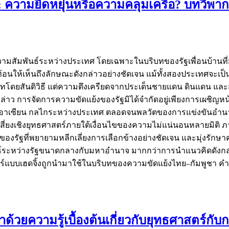
): ความยืดหยุ่นหรือความคลุมเครือ? บทวิพ
มสัมพันธ์ระหว่างประเทศ โดยเฉพาะในบริบทของรัฐเพื่อนบ้านที่
สะท้อนให้เห็นถึงลักษณะดังกล่าวอย่างชัดเจน แม้ทั้งสองประเทศจ
าทโดยสันติวิธี แต่ความตึงเครียดจากประเด็นชายแดน ดินแดน และ
ล่าว การจัดการความขัดแย้งของรัฐมิได้จำกัดอยู่เพียงการเผชิญ
งอาเซียน กลไกระหว่างประเทศ ตลอดจนพลวัตของการแข่งขันอำนา
วามเสี่ยงเชิงยุทธศาสตร์ภายใต้เงื่อนไขของความไม่แน่นอนหลายมิติ 
องรัฐที่พยายามหลีกเลี่ยงการเลือกข้างอย่างชัดเจน และมุ่งรักษ
ันธ์ระหว่างรัฐขนาดกลางกับมหาอำนาจ มากกว่าการนำแนวคิดดังกล่า
ทธศาสตร์แบบเฮดจิ้งถูกนำมาใช้ในบริบทของความขัดแย้งไทย–กัมพูชา คำ
้วยความรู้เบื้องต้นเกี่ยวกับยุทธศาสตร์กับก