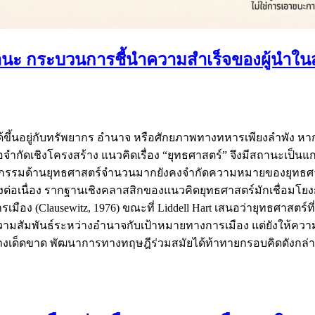
นะ กระบวนการชี้นำความสำเร็จของผู้นำใน
้ขึ้นอยู่กับทรัพยากร อำนาจ หรือศักยภาพทางทหารเพียงลำพัง ห
จำกัดเชิงโครงสร้าง แนวคิดเรื่อง “ยุทธศาสตร์” จึงมีสถานะเป็นแ
วรรณกรรมด้านยุทธศาสตร์จำนวนมากยังคงจำกัดความหมายของยุทธศ
งต่อเนื่อง รากฐานเชิงคลาสสิกของแนวคิดยุทธศาสตร์มักเชื่อมโยง
เมือง (Clausewitz, 1976) ขณะที่ Liddell Hart เสนอว่ายุทธศาสตร
ยความสัมพันธ์ระหว่างอำนาจกับเป้าหมายทางการเมือง แต่ยังให้ค
ด้อย่างเด็ดขาด พัฒนาการทางทฤษฎีร่วมสมัยได้ท้าทายกรอบคิดดังกล่