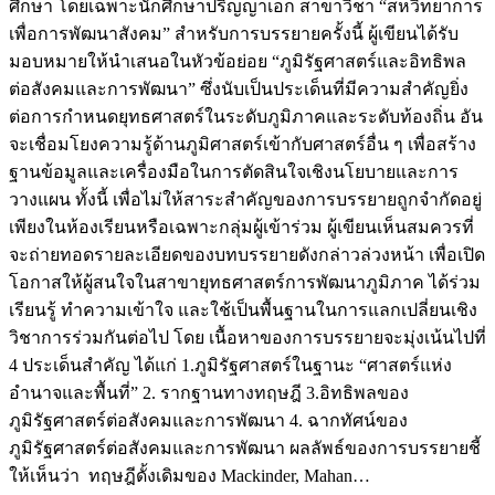
ศึกษา โดยเฉพาะนักศึกษาปริญญาเอก สาขาวิชา “สหวิทยาการ
เพื่อการพัฒนาสังคม” สำหรับการบรรยายครั้งนี้ ผู้เขียนได้รับ
มอบหมายให้นำเสนอในหัวข้อย่อย “ภูมิรัฐศาสตร์และอิทธิพล
ต่อสังคมและการพัฒนา” ซึ่งนับเป็นประเด็นที่มีความสำคัญยิ่ง
ต่อการกำหนดยุทธศาสตร์ในระดับภูมิภาคและระดับท้องถิ่น อัน
จะเชื่อมโยงความรู้ด้านภูมิศาสตร์เข้ากับศาสตร์อื่น ๆ เพื่อสร้าง
ฐานข้อมูลและเครื่องมือในการตัดสินใจเชิงนโยบายและการ
วางแผน ทั้งนี้ เพื่อไม่ให้สาระสำคัญของการบรรยายถูกจำกัดอยู่
เพียงในห้องเรียนหรือเฉพาะกลุ่มผู้เข้าร่วม ผู้เขียนเห็นสมควรที่
จะถ่ายทอดรายละเอียดของบทบรรยายดังกล่าวล่วงหน้า เพื่อเปิด
โอกาสให้ผู้สนใจในสาขายุทธศาสตร์การพัฒนาภูมิภาค ได้ร่วม
เรียนรู้ ทำความเข้าใจ และใช้เป็นพื้นฐานในการแลกเปลี่ยนเชิง
วิชาการร่วมกันต่อไป โดย เนื้อหาของการบรรยายจะมุ่งเน้นไปที่
4 ประเด็นสำคัญ ได้แก่ 1.ภูมิรัฐศาสตร์ในฐานะ “ศาสตร์แห่ง
อำนาจและพื้นที่” 2. รากฐานทางทฤษฎี 3.อิทธิพลของ
ภูมิรัฐศาสตร์ต่อสังคมและการพัฒนา 4. ฉากทัศน์ของ
ภูมิรัฐศาสตร์ต่อสังคมและการพัฒนา ผลลัพธ์ของการบรรยายชี้
ให้เห็นว่า ทฤษฎีดั้งเดิมของ Mackinder, Mahan…