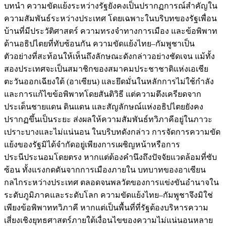
บทนำ ความขัดแย้งระหว่างรัฐยังคงเป็นปรากฏการณ์สำคัญใน
ความสัมพันธ์ระหว่างประเทศ โดยเฉพาะในบริบทของรัฐเพื่อน
บ้านที่มีประวัติศาสตร์ ความทรงจำทางการเมือง และข้อพิพาท
ด้านอธิปไตยที่ทับซ้อนกัน ความขัดแย้งไทย–กัมพูชาเป็น
ตัวอย่างที่สะท้อนให้เห็นถึงลักษณะดังกล่าวอย่างชัดเจน แม้ทั้ง
สองประเทศจะเป็นสมาชิกของสมาคมประชาชาติแห่งเอเชีย
ตะวันออกเฉียงใต้ (อาเซียน) และยึดมั่นในหลักการไม่ใช้กำลัง
และการแก้ไขข้อพิพาทโดยสันติวิธี แต่ความตึงเครียดจาก
ประเด็นชายแดน ดินแดน และสัญลักษณ์แห่งอธิปไตยยังคง
ปรากฏขึ้นเป็นระยะ ส่งผลให้ความสัมพันธ์ทวิภาคีอยู่ในภาวะ
เปราะบางและไม่แน่นอน ในบริบทดังกล่าว การจัดการความขัด
แย้งของรัฐมิได้จำกัดอยู่เพียงการเผชิญหน้าหรือการ
ประนีประนอมโดยตรง หากแต่ต้องคำนึงถึงปัจจัยแวดล้อมที่ซับ
ซ้อน ทั้งแรงกดดันจากการเมืองภายใน บทบาทของอาเซียน
กลไกระหว่างประเทศ ตลอดจนพลวัตของการแข่งขันอำนาจใน
ระดับภูมิภาคและระดับโลก ความขัดแย้งไทย–กัมพูชาจึงมิใช่
เพียงข้อพิพาททวิภาคี หากแต่เป็นพื้นที่ที่รัฐต้องบริหารความ
เสี่ยงเชิงยุทธศาสตร์ภายใต้เงื่อนไขของความไม่แน่นอนหลาย